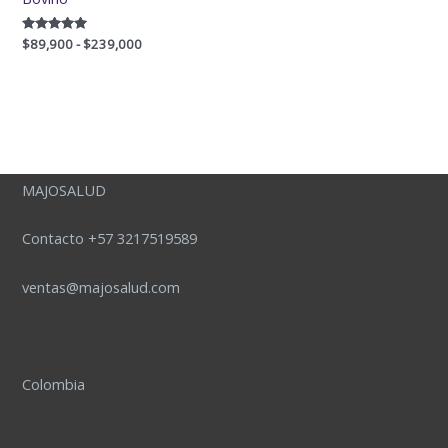
Valorado
$
89,900
-
$
239,000
con
5.00
de 5
MAJOSALUD
Contacto +57 3217519589
ventas@majosalud.com
Colombia