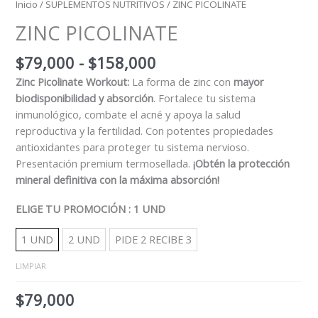
Inicio
/
SUPLEMENTOS NUTRITIVOS
/ ZINC PICOLINATE
ZINC PICOLINATE
$
79,000
-
$
158,000
Zinc Picolinate Workout:
La forma de zinc con
mayor
biodisponibilidad y absorción
. Fortalece tu sistema
inmunológico, combate el acné y apoya la salud
reproductiva y la fertilidad. Con potentes propiedades
antioxidantes para proteger tu sistema nervioso.
Presentación premium termosellada.
¡Obtén la protección
mineral definitiva con la máxima absorción!
ELIGE TU PROMOCIÓN
: 1 UND
1 UND
2 UND
PIDE 2 RECIBE 3
LIMPIAR
$
79,000