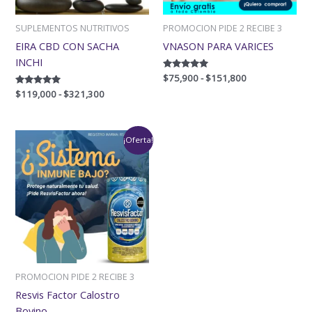
SUPLEMENTOS NUTRITIVOS
PROMOCION PIDE 2 RECIBE 3
EIRA CBD CON SACHA
VNASON PARA VARICES
INCHI
Valorado
$
75,900
-
$
151,800
con
Valorado
$
119,000
-
$
321,300
5.00
con
de 5
5.00
de 5
Rango
¡Oferta!
de
precios:
desde
$89,900
hasta
$239,000
PROMOCION PIDE 2 RECIBE 3
Resvis Factor Calostro
Bovino