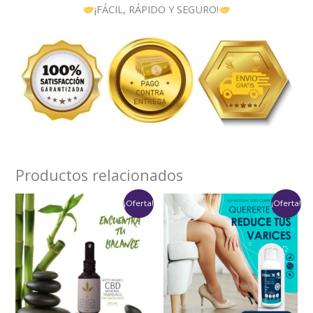
¡FÁCIL, RÁPIDO Y SEGURO!
Productos relacionados
Rango
Rango
¡Oferta!
¡Oferta!
de
de
precios:
precios:
desde
desde
$119,000
$75,900
hasta
hasta
$321,300
$151,800