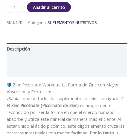
Añadir al carrito
SKU:
N/D
Categoría:
SUPLEMENTOS NUTRITIVOS
Descripción
Información adicional
Valoraciones (0)
Zinc Picolinate Workout: La Forma de Zinc con Mayor
Absorción y Protección
¿Sabías que no todos los suplementos de zinc son iguales?
El
Zinc Picolinate (Picolinato de Zinc)
es ampliamente
reconocido por ser la forma en que el cuerpo humano
absorbe y utiliza este mineral de manera más eficiente. Al
estar unido al ácido picolínico, este oligoelemento cruza las
barreras intestinales con mayor facilidad.
Por lo tanto
, si