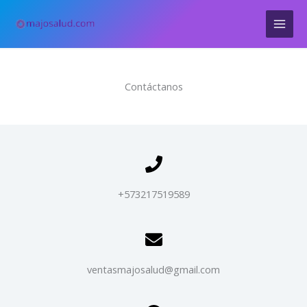
Ir
al
contenido
Contáctanos
+573217519589
ventasmajosalud@gmail.com