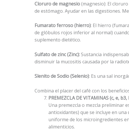
Cloruro de magnesio
(magnesio): El cloruro
de estómago. Ayudar en las digestiones. Mej
Fumarato ferroso (hierro)
: El hierro (fumar
de glóbulos rojos inferior al normal) cuando
suplemento dietético.
Sulfato de zinc (Zinc):
Sustancia indispensabl
disminuir la mucositis causada por la radiot
Slenito de Sodio (Selenio)
: Es una sal inorg
Combina el placer del café con los beneficio
PREMEZCLA DE VITAMINAS (c, e, b3, b6,
Una premezcla o mezcla preliminar es
antioxidantes) que se incluye en una 
uniforme de los microingredientes en
alimenticios.