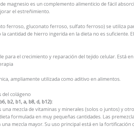
 de magnesio es un complemento alimenticio de fácil absorción
orar el estreñimiento.
ato ferroso, gluconato ferroso, sulfato ferroso) se utiliza 
 la cantidad de hierro ingerida en la dieta no es suficiente. 
e para el crecimiento y reparación del tejido celular. Está 
erapia
ánica, ampliamente utilizada como aditivo en alimentos.
s del colágeno
 b2, b1, a, b8, d, b12):
 una mezcla de vitaminas y minerales (solos o juntos) y otr
dieta formulada en muy pequeñas cantidades. Las premezclas 
 una mezcla mayor. Su uso principal está en la fortificación