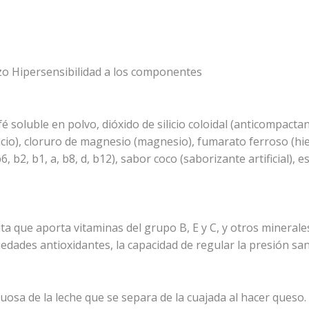
 Hipersensibilidad a los componentes
soluble en polvo, dióxido de silicio coloidal (anticompactante
lcio), cloruro de magnesio (magnesio), fumarato ferroso (hierr
b6, b2, b1, a, b8, d, b12), sabor coco (saborizante artificial),
a que aporta vitaminas del grupo B, E y C, y otros minerale
dades antioxidantes, la capacidad de regular la presión sangu
 acuosa de la leche que se separa de la cuajada al hacer que