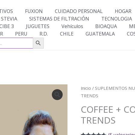
TIVOS
FUXION
CUIDADO PERSONAL
HOGAR
 STEVIA
SISTEMAS DE FILTRACIÓN
TECNOLOGIA
CIBE 3
JUGUETES
Vehículos
BIOAQUA
M
R
PERU
R.D.
CHILE
GUATEMALA
CO
Botón de búsqueda
COFFEE
Inicio
/
SUPLEMENTOS NU
+
TRENDS
COLAGENO
COFFEE + 
NATURA
TRENDS
TRENDS
cantidad
(
5
valoracion