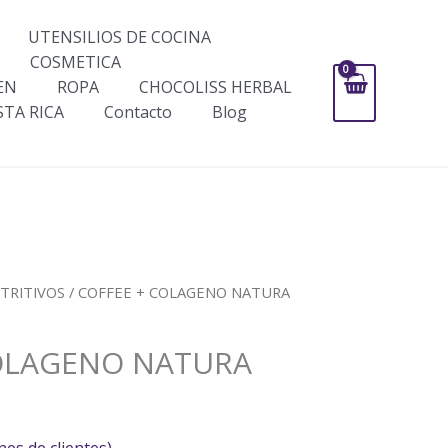
UTENSILIOS DE COCINA
COSMETICA
EN
ROPA
CHOCOLISS HERBAL
STA RICA
Contacto
Blog
Rango
TRITIVOS
/ COFFEE + COLAGENO NATURA
de
precios:
COLAGENO NATURA
desde
$75,900
hasta
$151,800
es de clientes)