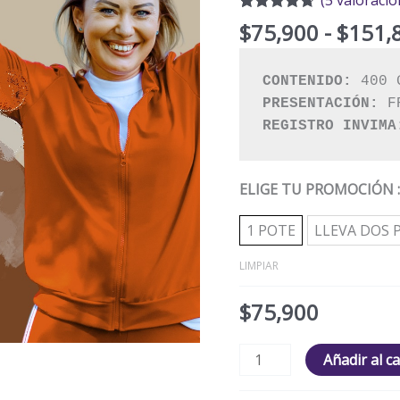
Valorado
5
$
75,900
-
$
151,
con
4.60
de
5 en base
a
valoraciones
CONTENIDO:
de clientes
PRESENTACIÓN:
REGISTRO INVIMA
ELIGE TU PROMOCIÓN
1 POTE
LLEVA DOS 
LIMPIAR
$
75,900
Añadir al ca