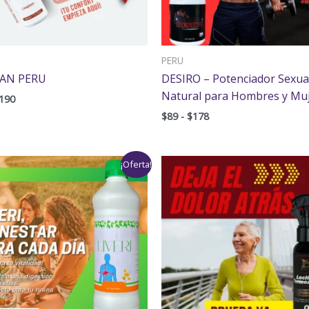
PERU
AN PERU
DESIRO – Potenciador Sexua
Natural para Hombres y Mu
190
$
89
-
$
178
Rango
Rango
¡Oferta!
de
de
precios:
precios:
desde
desde
$119
$95
hasta
hasta
$238
$190