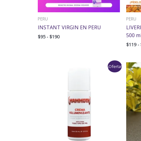
PERU
PERU
INSTANT VIRGIN EN PERU
LIVER
500 m
$
95
-
$
190
$
119
-
Rango
¡Oferta!
de
precios:
desde
$89
hasta
$178