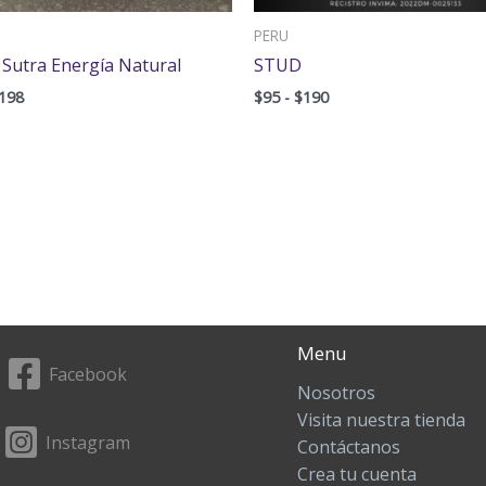
PERU
 Sutra Energía Natural
STUD
198
$
95
-
$
190
Menu
Facebook
Nosotros
Visita nuestra tienda
Instagram
Contáctanos
Crea tu cuenta