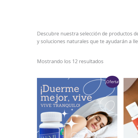
Descubre nuestra selección de productos de
y soluciones naturales que te ayudarán a lle
Mostrando los 12 resultados
Rango
¡Oferta!
de
precios:
desde
$89
hasta
$178