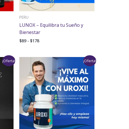
PERU
LUNOX – Equilibra tu Sueño y
Bienestar
$
89
-
$
178
Rango
¡Oferta!
¡Oferta!
de
precios:
desde
$89
hasta
$178