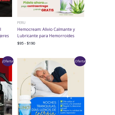
PERU
l
Hemocream: Alivio Calmante y
jeres
Lubricante para Hemorroides
$
95
-
$
190
Rango
¡Oferta!
¡Oferta!
de
precios:
desde
$89
hasta
$178