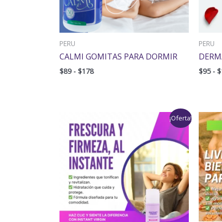
PERU
PERU
CALMI GOMITAS PARA DORMIR
DERM
$
89
-
$
178
$
95
-
$
Rango
¡Oferta!
de
precios:
desde
$95
hasta
$190