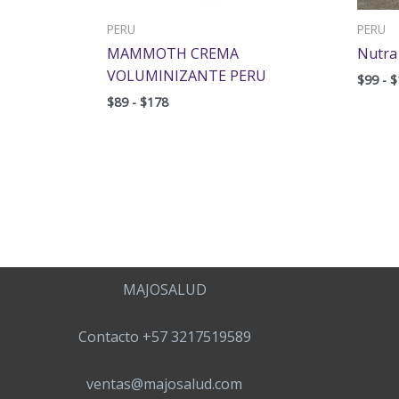
PERU
PERU
MAMMOTH CREMA
Nutra
VOLUMINIZANTE PERU
$
99
-
$
$
89
-
$
178
MAJOSALUD
Contacto +57 3217519589
ventas@majosalud.com