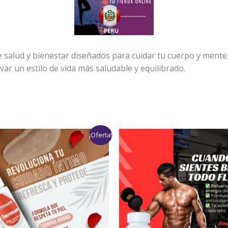
 salud y bienestar diseñados para cuidar tu cuerpo y ment
var un estilo de vida más saludable y equilibrado.
Rango
Rango
¡Oferta!
de
de
precios:
precios:
desde
desde
$95
$89
hasta
hasta
$190
$178