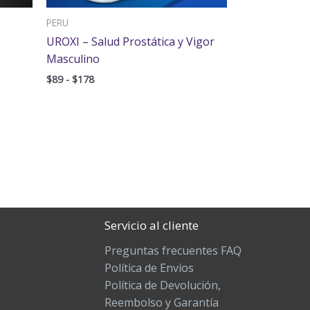
PERU
UROXI – Salud Prostática y Vigor
Masculino
$
89
-
$
178
Servicio al cliente
Preguntas frecuentes FAQ
Política de Envíos
Política de Devolución,
Reembolso y Garantía