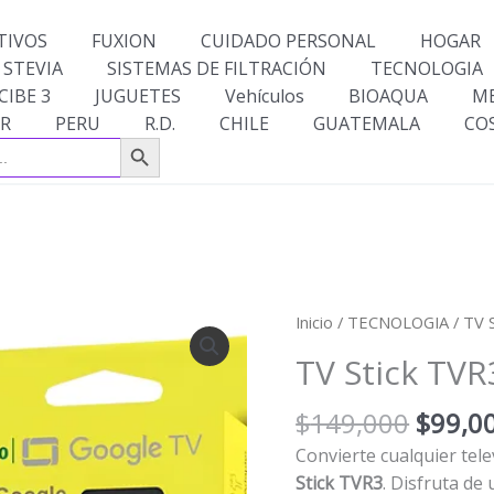
TIVOS
FUXION
CUIDADO PERSONAL
HOGAR
 STEVIA
SISTEMAS DE FILTRACIÓN
TECNOLOGIA
CIBE 3
JUGUETES
Vehículos
BIOAQUA
M
R
PERU
R.D.
CHILE
GUATEMALA
CO
Botón de búsqueda
El
TV
Inicio
/
TECNOLOGIA
/ TV 
precio
Stick
TV Stick TVR
origin
TVR3
era:
con
$
149,000
$
99,0
$149,
Magis
Convierte cualquier tel
cantidad
Stick TVR3
. Disfruta de