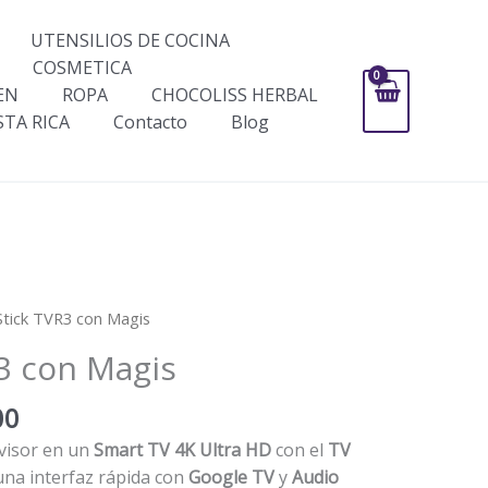
UTENSILIOS DE COCINA
COSMETICA
EN
ROPA
CHOCOLISS HERBAL
STA RICA
Contacto
Blog
El
Stick TVR3 con Magis
precio
3 con Magis
al
actual
es:
00
000.
$99,000.
evisor en un
Smart TV 4K Ultra HD
con el
TV
 una interfaz rápida con
Google TV
y
Audio