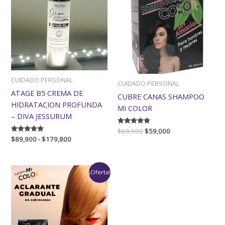
desde
era:
es:
$89,900
$69,000.
$59,000.
hasta
$179,800
CUIDADO PERSONAL
CUIDADO PERSONAL
ATAGE B5 CREMA DE
CUBRE CANAS SHAMPOO
HIDRATACION PROFUNDA
MI COLOR
– DIVA JESSURUM
Valorado
$
69,000
$
59,000
con
Valorado
$
89,900
-
$
179,800
5.00
con
de 5
5.00
de 5
El
El
¡Oferta!
precio
precio
original
actual
era:
es:
$69,000.
$49,000.