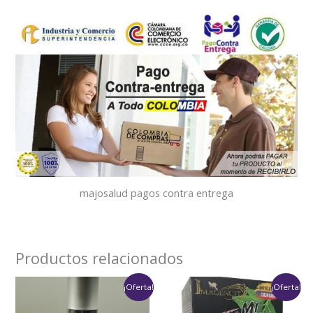
majosalud pagos contra entrega
Productos relacionados
Rango
El
El
¡Oferta!
¡Oferta!
de
precio
precio
precios:
original
actual