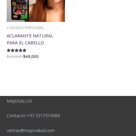
CUIDADO PERSONAL
ACLARANTE NATURAL
PARA EL CABELLO
Valorado
$
69,000
$
49,000
con
5.00
de 5
MAJOSALUD
Contacto +57 3217519589
ventas@majosalud.com