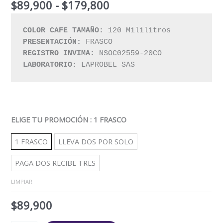
$
89,900
-
$
179,800
con
5.00
de
5 en base
a
valoraciones
COLOR CAFE TAMAÑO: 
de clientes
PRESENTACIÓN:
REGISTRO INVIMA: 
LABORATORIO: 
LAPROBEL SAS
ELIGE TU PROMOCIÓN
: 1 FRASCO
1 FRASCO
LLEVA DOS POR SOLO
PAGA DOS RECIBE TRES
LIMPIAR
$
89,900