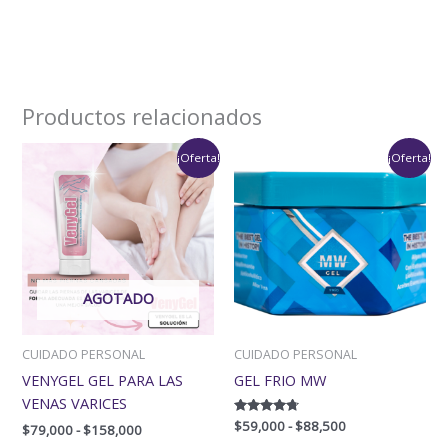
Productos relacionados
Rango
Rango
¡Oferta!
¡Oferta!
de
de
precios:
precios:
desde
desde
$79,000
$59,000
hasta
hasta
$158,000
$88,500
AGOTADO
CUIDADO PERSONAL
CUIDADO PERSONAL
VENYGEL GEL PARA LAS
GEL FRIO MW
VENAS VARICES
Valorado
$
59,000
-
$
88,500
$
79,000
-
$
158,000
con
4.60