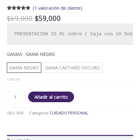
(
1
valoración de cliente)
Valorado
1
$
69,000
$
59,000
con
5.00
de
5 en base
a
valoración
de un
PRESENTACION 25 ML sobre ( Caja con 10 Sobre
cliente
GAMAS
: GAMA NEGRO
GAMA NEGRO
GAMA CASTAÑO OSCURO
LIMPIAR
Añadir al carrito
SKU:
N/D
Categoría:
CUIDADO PERSONAL