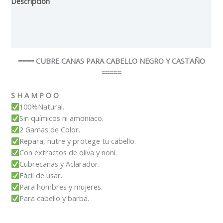
Descripción
Información adicional
Valoraciones (1)
==== CUBRE CANAS PARA CABELLO NEGRO Y CASTAÑO
=====
S H A M P O O
100%Natural.
Sin químicos ni amoniaco.
2 Gamas de Color.
Repara, nutre y protege tu cabello.
Con extractos de oliva y noni.
Cubrecanas y Aclarador.
Fácil de usar.
Para hombres y mujeres.
Para cabello y barba.