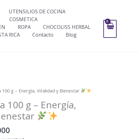
UTENSILIOS DE COCINA
COSMETICA
EN
ROPA
CHOCOLISS HERBAL
STA RICA
Contacto
Blog
Rango
na 100 g – Energía, Vitalidad y Bienestar
de
na 100 g – Energía,
precios:
desde
Bienestar
$79,000
hasta
000
$189,000