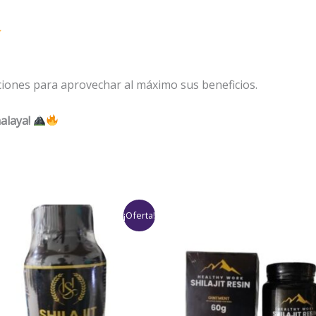
iones para aprovechar al máximo sus beneficios.
alaya!
Rango
Rango
¡Oferta!
de
de
precios:
precios:
desde
desde
$79,000
$79,000
hasta
hasta
$199,000
$158,000