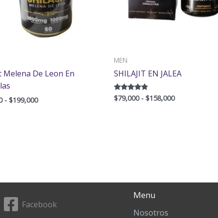
MEN
it Melena De Leon En
SHILAJIT EN JALEA
las
$
79,000
-
$
158,000
Valorado
0
-
$
199,000
con
4.60
de 5
Menu
Facebook
Nosotros