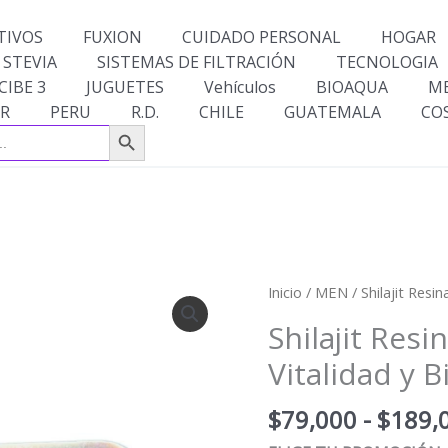
TIVOS
FUXION
CUIDADO PERSONAL
HOGAR
 STEVIA
SISTEMAS DE FILTRACIÓN
TECNOLOGIA
CIBE 3
JUGUETES
Vehículos
BIOAQUA
M
R
PERU
R.D.
CHILE
GUATEMALA
CO
Botón de búsqueda
Shilajit
Inicio
/
MEN
/ Shilajit Resi
Resina
Shilajit Resi
100
Vitalidad y 
g
–
$
79,000
-
$
189,
Energía,
Vitalidad