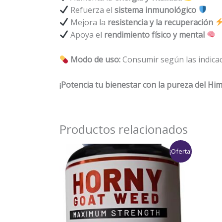
Refuerza el
sistema inmunológico
Mejora la
resistencia y la recuperación
Apoya el
rendimiento físico y mental
Modo de uso:
Consumir según las indicac
¡Potencia tu bienestar con la pureza del Him
Productos relacionados
Rango
¡Oferta!
de
precios:
desde
$89,000
hasta
$199,000