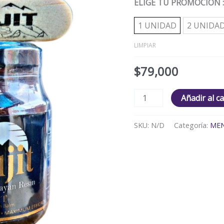
ELIGE TU PROMOCIÓN
y
Bienestar
1 UNIDAD
2 UNIDA
LIMPIAR
cantidad
$
79,000
Añadir al ca
SKU:
N/D
Categoría:
ME