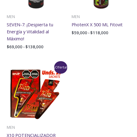
MEN
MEN
SEVEN-7: ¡Despierta tu
PhotenX X 500 ML Fitovit
Energía y Vitalidad al
$
59,000
-
$
118,000
Máximo!
$
69,000
-
$
138,000
Rango
¡Oferta!
de
precios:
desde
$59,000
hasta
$88,500
MEN
X10 POTENCIALIZADOR