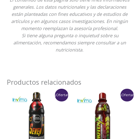
generales. Los datos nutricionales y las declaraciones
están planteadas con fines educativos y de estudios de
artículos y en algunos casos investigaciones. En ningún
momento reemplazan la asesoría profesional.
Si tiene alguna pregunta o inquietud sobre su
alimentación, recomendamos siempre consultar a un
nutricionista.
Productos relacionados
Rango
Rango
¡Oferta!
¡Oferta!
de
de
precios:
precios:
desde
desde
$69,000
$59,000
hasta
hasta
$138,000
$118,000