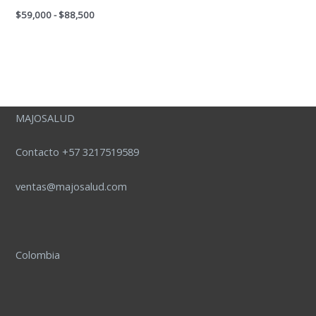
$
59,000
-
$
88,500
MAJOSALUD
Contacto +57 3217519589
ventas@majosalud.com
Colombia