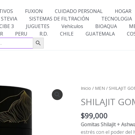
TIVOS
FUXION
CUIDADO PERSONAL
HOGAR
 STEVIA
SISTEMAS DE FILTRACIÓN
TECNOLOGIA
CIBE 3
JUGUETES
Vehículos
BIOAQUA
M
R
PERU
R.D.
CHILE
GUATEMALA
CO
Botón de búsqueda
SHILAJIT
Inicio
/
MEN
/ SHILAJIT G
GOMITAS
SHILAJIT GO
cantidad
$
99,000
Gomitas Shilajit + Ash
estrés con el poder del H