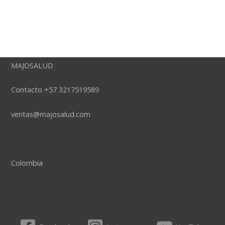
MAJOSALUD
Contacto +57 3217519589
ventas@majosalud.com
Colombia