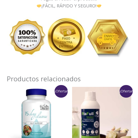
¡FÁCIL, RÁPIDO Y SEGURO!
Productos relacionados
Rango
Rango
¡Oferta!
¡Oferta!
de
de
precios:
precios:
desde
desde
$89,000
$79,900
hasta
hasta
$168,000
$159,800