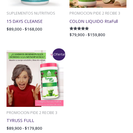
SUPLEMENTOS NUTRITIVOS
PROMOCION PIDE 2 RECIBE 3
15 DAYS CLEANSE
COLON LIQUIDO RtaFull
$
89,000
-
$
168,000
Valorado
$
79,900
-
$
159,800
con
5.00
de 5
Rango
¡Oferta!
de
precios:
desde
$89,900
hasta
$179,800
PROMOCION PIDE 2 RECIBE 3
TYRUSS FULL
$
89,900
-
$
179,800