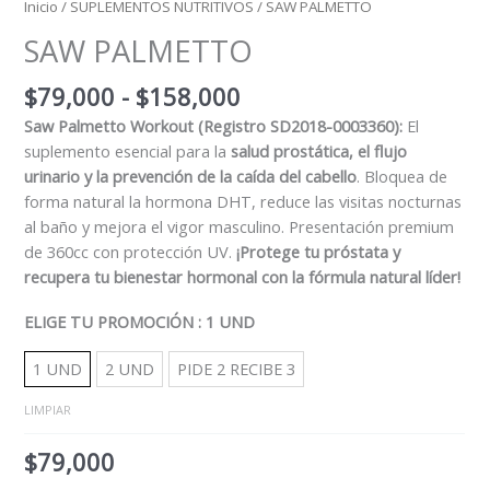
Inicio
/
SUPLEMENTOS NUTRITIVOS
/ SAW PALMETTO
SAW PALMETTO
$
79,000
-
$
158,000
Saw Palmetto Workout (Registro SD2018-0003360):
El
suplemento esencial para la
salud prostática, el flujo
urinario y la prevención de la caída del cabello
.
Bloquea de
forma natural la hormona DHT, reduce las visitas nocturnas
al baño y mejora el vigor masculino.
Presentación premium
de 360cc con protección UV.
¡Protege tu próstata y
recupera tu bienestar hormonal con la fórmula natural líder!
ELIGE TU PROMOCIÓN
: 1 UND
1 UND
2 UND
PIDE 2 RECIBE 3
LIMPIAR
$
79,000