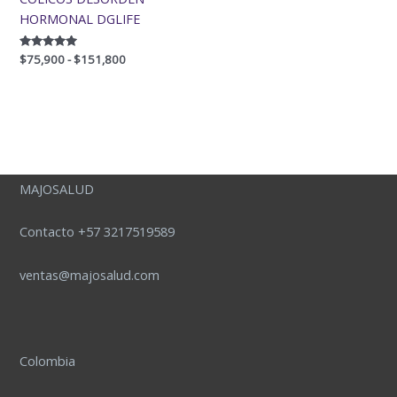
HORMONAL DGLIFE
Valorado
$
75,900
-
$
151,800
con
5.00
de 5
MAJOSALUD
Contacto +57 3217519589
ventas@majosalud.com
Colombia