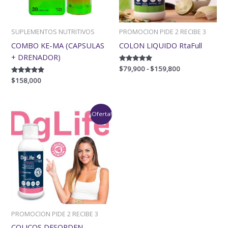
SUPLEMENTOS NUTRITIVOS
PROMOCION PIDE 2 RECIBE 3
COMBO KE-MA (CAPSULAS
COLON LIQUIDO RtaFull
+ DRENADOR)
Valorado
$
79,900
-
$
159,800
con
Valorado
$
158,000
5.00
con
de 5
5.00
de 5
Rango
¡Oferta!
de
precios:
desde
$75,900
hasta
$151,800
PROMOCION PIDE 2 RECIBE 3
COLICOS DESORDEN