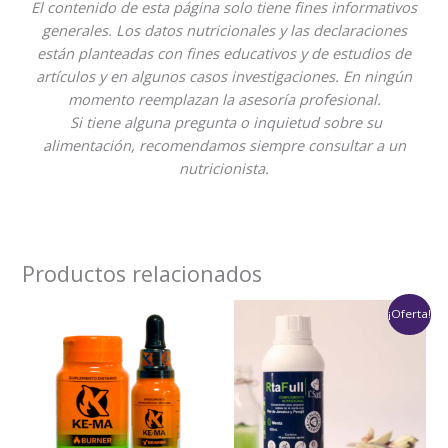
El contenido de esta página solo tiene fines informativos
generales. Los datos nutricionales y las declaraciones
están planteadas con fines educativos y de estudios de
artículos y en algunos casos investigaciones. En ningún
momento reemplazan la asesoría profesional.
Si tiene alguna pregunta o inquietud sobre su
alimentación, recomendamos siempre consultar a un
nutricionista.
Productos relacionados
Rango
¡Oferta!
de
precios:
desde
$79,900
hasta
$159,800