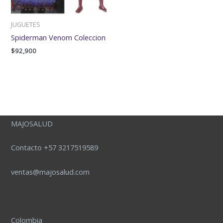
JUGUETES
Spiderman Venom Coleccion
$
92,900
MAJOSALUD
Contacto +57 3217519589
ventas@majosalud.com
Colombia