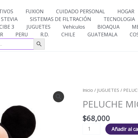
TIVOS
FUXION
CUIDADO PERSONAL
HOGAR
 STEVIA
SISTEMAS DE FILTRACIÓN
TECNOLOGIA
CIBE 3
JUGUETES
Vehículos
BIOAQUA
M
R
PERU
R.D.
CHILE
GUATEMALA
CO
Botón de búsqueda
PELUCHE
Inicio
/
JUGUETES
/ PELU
MICKEY
PELUCHE MI
MOUSE
cantidad
$
68,000
Añadir al ca