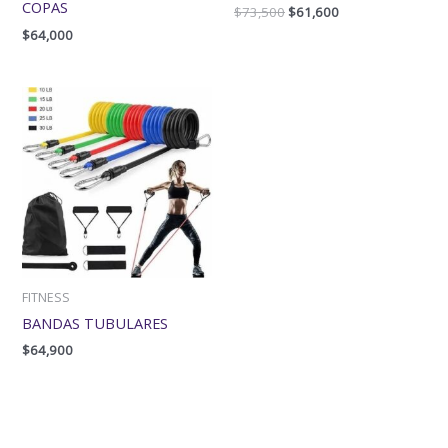
COPAS
$
73,500
$
61,600
$
64,000
FITNESS
BANDAS TUBULARES
$
64,900