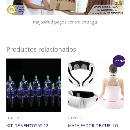
majosalud pagos contra entrega
Productos relacionados
El
El
¡Oferta!
precio
precio
original
actual
era:
es:
$73,500.
$61,600.
FITNESS
FITNESS
KIT DE VENTOSAS 12
MASAJEADOR DE CUELLO