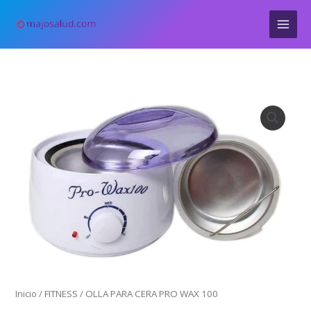
Ir
al
contenido
OLLA
PARA
CERA
PRO
WAX
100
cantidad
Inicio
/
FITNESS
/ OLLA PARA CERA PRO WAX 100