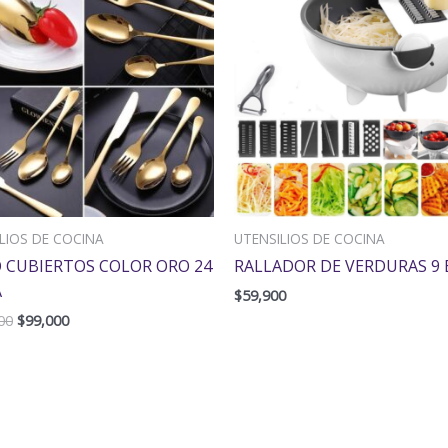
era:
es:
$139,000.
$99,000.
LIOS DE COCINA
UTENSILIOS DE COCINA
 CUBIERTOS COLOR ORO 24
RALLADOR DE VERDURAS 9 
A
$
59,900
00
$
99,000