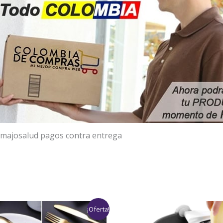
majosalud pagos contra entrega
El
El
¡Oferta!
precio
precio
original
actual