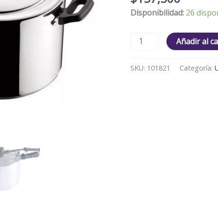
CUCHARON
Disponibilidad:
26 dispo
cantidad
Añadir al ca
SKU:
101821
Categoría: