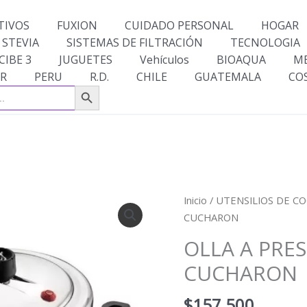
TIVOS
FUXION
CUIDADO PERSONAL
HOGAR
 STEVIA
SISTEMAS DE FILTRACIÓN
TECNOLOGIA
CIBE 3
JUGUETES
Vehículos
BIOAQUA
M
R
PERU
R.D.
CHILE
GUATEMALA
CO
Botón de búsqueda
OLLA
Inicio
/
UTENSILIOS DE CO
A
CUCHARON
PRESION
OLLA A PRES
IMUSA
CUCHARON
6
LITROS
$
157,500
+