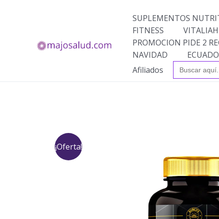
Ir
al
SUPLEMENTOS NUTRI
contenido
FITNESS
VITALIAH
PROMOCION PIDE 2 RE
NAVIDAD
ECUADO
Buscar:
Afiliados
¡Oferta!