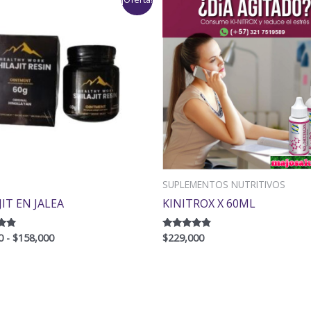
de
precios:
desde
$79,000
hasta
$158,000
SUPLEMENTOS NUTRITIVOS
JIT EN JALEA
KINITROX X 60ML
0
-
$
158,000
$
229,000
o
Valorado
con
4.60
de 5