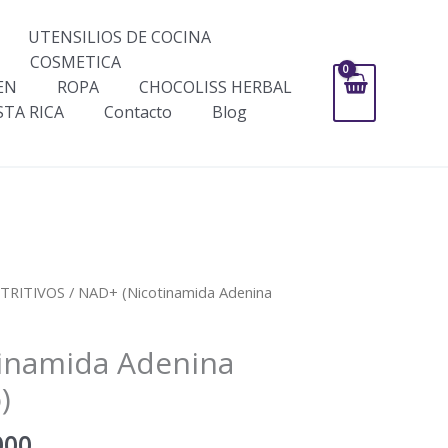
UTENSILIOS DE COCINA
COSMETICA
EN
ROPA
CHOCOLISS HERBAL
STA RICA
Contacto
Blog
Rango
TRITIVOS
/ NAD+ (Nicotinamida Adenina
de
precios:
inamida Adenina
desde
$79,000
)
hasta
$199,000
000