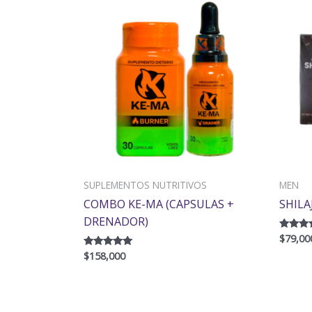
SUPLEMENTOS NUTRITIVOS
MEN
COMBO KE-MA (CAPSULAS +
SHILA
DRENADOR)
$
79,00
Valorad
con
$
158,000
Valorado con
4.60
5.00
de 5
de 5