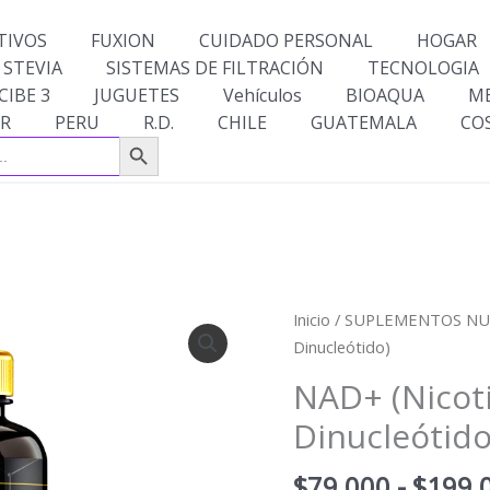
TIVOS
FUXION
CUIDADO PERSONAL
HOGAR
 STEVIA
SISTEMAS DE FILTRACIÓN
TECNOLOGIA
CIBE 3
JUGUETES
Vehículos
BIOAQUA
M
R
PERU
R.D.
CHILE
GUATEMALA
CO
Botón de búsqueda
NAD+
Inicio
/
SUPLEMENTOS NU
(Nicotinamida
Dinucleótido)
Adenina
NAD+ (Nicot
Dinucleótido)
Dinucleótido
cantidad
$
79,000
-
$
199,