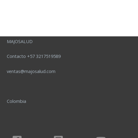
MAJOSALUD
Contacto +57 3217519589
ventas@majosalud.com
Colombia