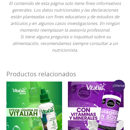
El contenido de esta página solo tiene fines informativos
generales. Los datos nutricionales y las declaraciones
están planteadas con fines educativos y de estudios de
artículos y en algunos casos investigaciones. En ningún
momento reemplazan la asesoría profesional.
Si tiene alguna pregunta o inquietud sobre su
alimentación, recomendamos siempre consultar a un
nutricionista.
Productos relacionados
Rango
¡Oferta!
de
precios:
desde
$60,000
hasta
$129,900