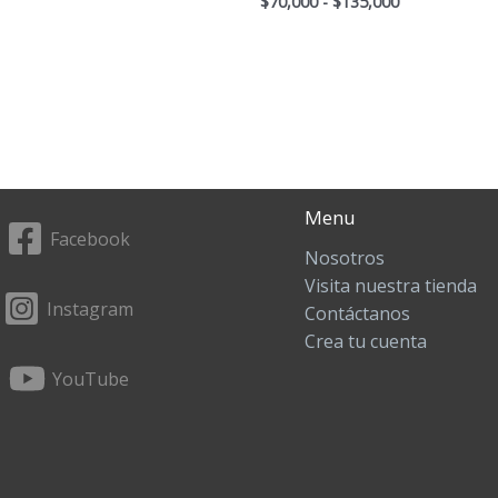
$
70,000
-
$
135,000
5.00
de 5
Menu
Facebook
Nosotros
Visita nuestra tienda
Instagram
Contáctanos
Crea tu cuenta
YouTube