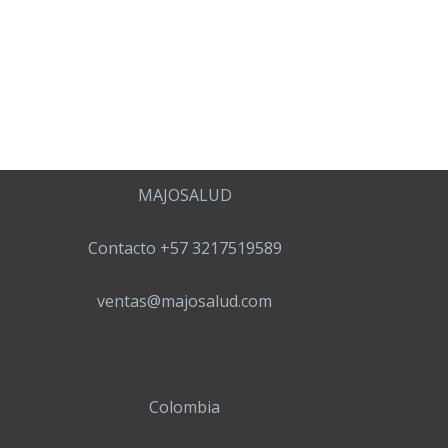
MAJOSALUD
Contacto +57 3217519589
ventas@majosalud.com
Colombia