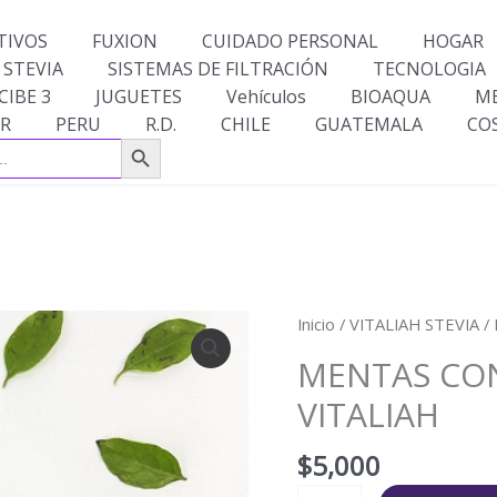
TIVOS
FUXION
CUIDADO PERSONAL
HOGAR
 STEVIA
SISTEMAS DE FILTRACIÓN
TECNOLOGIA
CIBE 3
JUGUETES
Vehículos
BIOAQUA
M
R
PERU
R.D.
CHILE
GUATEMALA
CO
Botón de búsqueda
MENTAS
Inicio
/
VITALIAH STEVIA
/
CON
MENTAS CON
STEVIA
VITALIAH
SIN
CALORIAS
$
5,000
VITALIAH
cantidad