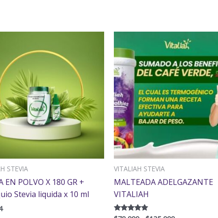
Rango
de
precios:
desde
$70,000
hasta
$135,000
AH STEVIA
VITALIAH STEVIA
A EN POLVO X 180 GR +
MALTEADA ADELGAZANTE
io Stevia liquida x 10 ml
VITALIAH
4
Valorado con