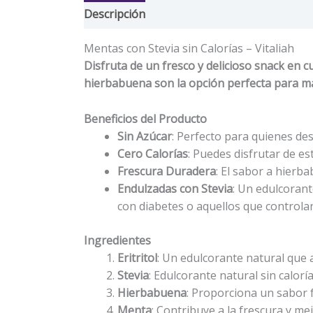
Descripción
Valoraciones (0)
Mentas con Stevia sin Calorías – Vitaliah
Disfruta de un fresco y delicioso snack en 
hierbabuena son la opción perfecta para man
Beneficios del Producto
Sin Azúcar
: Perfecto para quienes de
Cero Calorías
: Puedes disfrutar de es
Frescura Duradera
: El sabor a hierb
Endulzadas con Stevia
: Un edulcorant
con diabetes o aquellos que controlan
Ingredientes
Eritritol
: Un edulcorante natural que a
Stevia
: Edulcorante natural sin calorí
Hierbabuena
: Proporciona un sabor 
Menta
: Contribuye a la frescura y mej