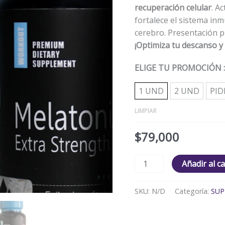
recuperación celular
. A
fortalece el sistema inm
cerebro. Presentación 
¡Optimiza tu descanso y
ELIGE TU PROMOCIÓN
1 UND
2 UND
PID
LIMPIAR
$
79,000
Añadir al ca
SKU:
N/D
Categoría:
SUP