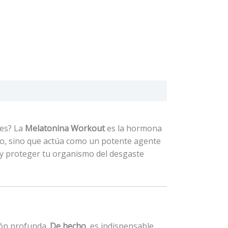
mes? La
Melatonina Workout
es la hormona
mnio, sino que actúa como un potente agente
 y proteger tu organismo del desgaste
ión profunda.
De hecho
, es indispensable