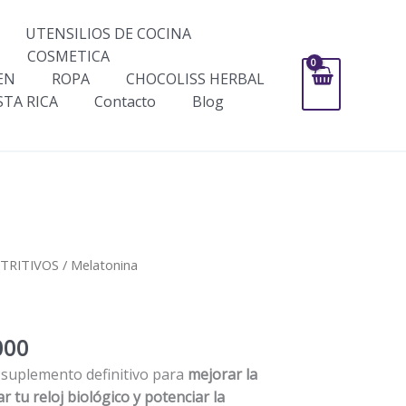
UTENSILIOS DE COCINA
COSMETICA
EN
ROPA
CHOCOLISS HERBAL
STA RICA
Contacto
Blog
Rango
TRITIVOS
/ Melatonina
de
precios:
desde
000
$79,000
hasta
 suplemento definitivo para
mejorar la
$158,000
r tu reloj biológico y potenciar la