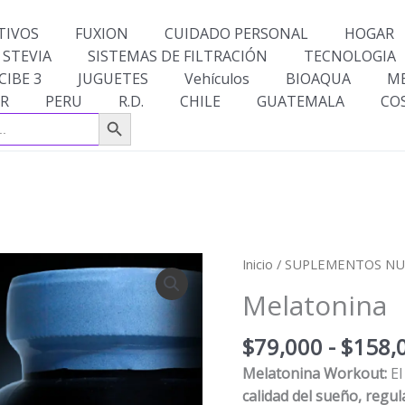
TIVOS
FUXION
CUIDADO PERSONAL
HOGAR
 STEVIA
SISTEMAS DE FILTRACIÓN
TECNOLOGIA
CIBE 3
JUGUETES
Vehículos
BIOAQUA
M
R
PERU
R.D.
CHILE
GUATEMALA
CO
Botón de búsqueda
Melatonina
Inicio
/
SUPLEMENTOS NU
cantidad
Melatonina
$
79,000
-
$
158,
Melatonina Workout:
El
calidad del sueño, regula