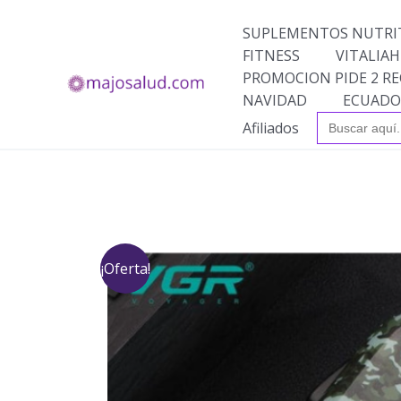
Ir
al
SUPLEMENTOS NUTRI
contenido
FITNESS
VITALIAH
PROMOCION PIDE 2 RE
NAVIDAD
ECUADO
Buscar:
Afiliados
¡Oferta!