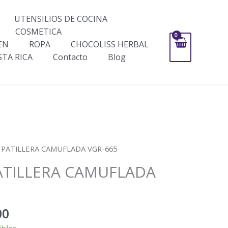
UTENSILIOS DE COCINA
COSMETICA
EN
ROPA
CHOCOLISS HERBAL
STA RICA
Contacto
Blog
El
 PATILLERA CAMUFLADA VGR-665
precio
ATILLERA CAMUFLADA
al
actual
es:
000.
$99,000.
00