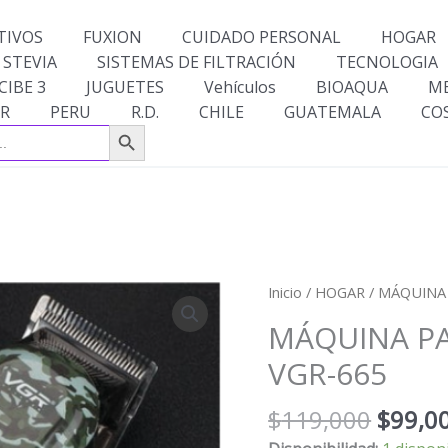
TIVOS
FUXION
CUIDADO PERSONAL
HOGAR
 STEVIA
SISTEMAS DE FILTRACIÓN
TECNOLOGIA
CIBE 3
JUGUETES
Vehículos
BIOAQUA
M
R
PERU
R.D.
CHILE
GUATEMALA
CO
Botón de búsqueda
El
MÁQUINA
Inicio
/
HOGAR
/ MÁQUINA
precio
PATILLERA
MÁQUINA P
origin
CAMUFLADA
era:
VGR-665
VGR-
$119,
665
$
119,000
$
99,0
cantidad