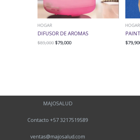
HOGAR
HOGAR
DIFUSOR DE AROMAS
PAINT
$
89,000
$
79,000
$
79,90
MAJOSALUD
Contacto +57 3217519589
ventas@majosalud.com