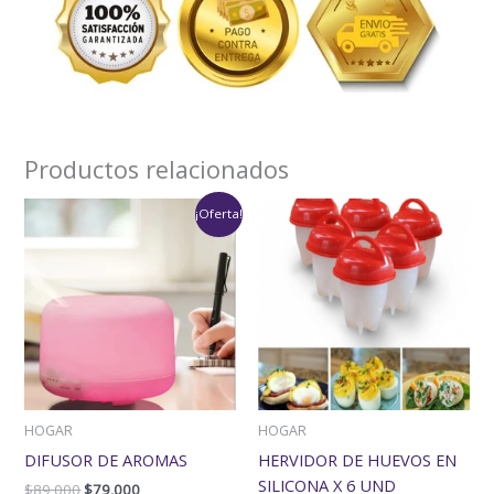
Productos relacionados
El
El
¡Oferta!
precio
precio
original
actual
era:
es:
$89,000.
$79,000.
HOGAR
HOGAR
DIFUSOR DE AROMAS
HERVIDOR DE HUEVOS EN
SILICONA X 6 UND
$
89,000
$
79,000