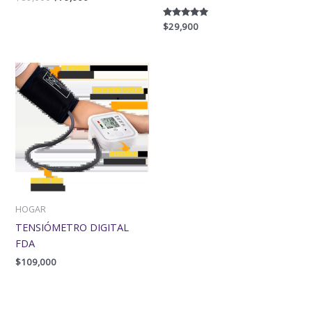
Valorado
$
29,900
con
5.00
de 5
HOGAR
TENSIÓMETRO DIGITAL
FDA
$
109,000