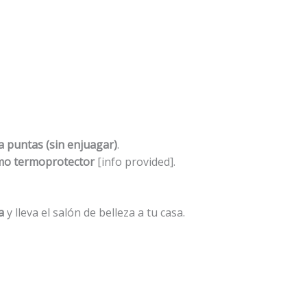
a puntas (sin enjuagar)
.
mo termoprotector
[info provided].
a
y lleva el salón de belleza a tu casa.