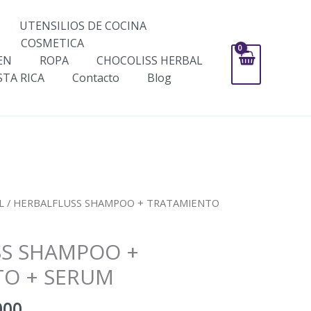
UTENSILIOS DE COCINA
COSMETICA
EN
ROPA
CHOCOLISS HERBAL
STA RICA
Contacto
Blog
El
L
/ HERBALFLUSS SHAMPOO + TRATAMIENTO
precio
al
actual
SS SHAMPOO +
es:
000.
$187,000.
TO + SERUM
000