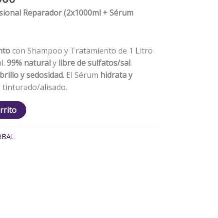
sional Reparador (2x1000ml + Sérum
nto
con Shampoo y Tratamiento de 1 Litro
l.
99% natural
y
libre de sulfatos/sal
.
brillo y sedosidad
. El Sérum
hidrata y
 tinturado/alisado.
rrito
RBAL