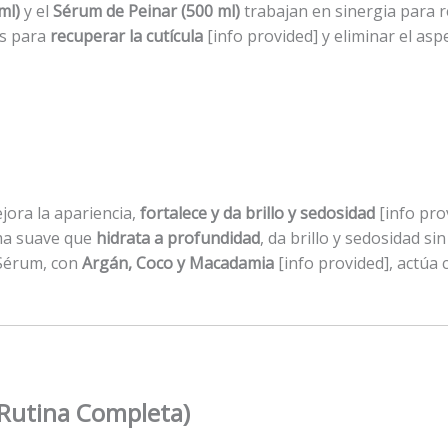
ml)
y el
Sérum de Peinar (500 ml)
trabajan en sinergia para r
es para
recuperar la cutícula
[info provided] y eliminar el asp
ora la apariencia,
fortalece y da brillo y sedosidad
[info pro
ma suave que
hidrata a profundidad
, da brillo y sedosidad si
 Sérum, con
Argán, Coco y Macadamia
[info provided], actúa
 Rutina Completa)