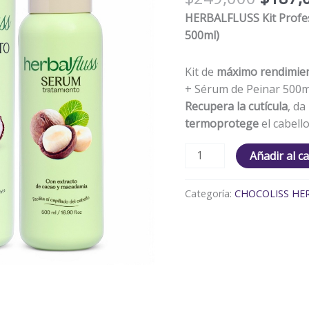
HERBALFLUSS Kit Profe
500ml)
Kit de
máximo rendimie
+ Sérum de Peinar 500m
Recupera la cutícula
, da
termoprotege
el cabello
Añadir al ca
Categoría:
CHOCOLISS HE