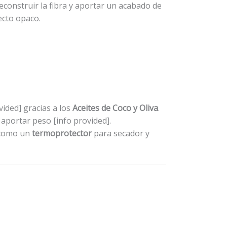
econstruir la fibra y aportar un acabado de
ecto opaco.
vided] gracias a los
Aceites de Coco y Oliva
.
n aportar peso [info provided].
 como un
termoprotector
para secador y