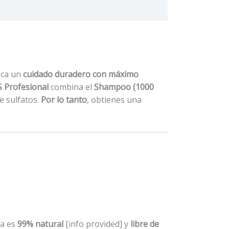
zca un
cuidado duradero con máximo
 Profesional
combina el
Shampoo (1000
de sulfatos.
Por lo tanto
, obtienes una
la es
99% natural
[info provided] y
libre de