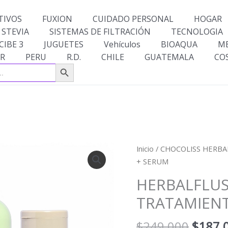
TIVOS
FUXION
CUIDADO PERSONAL
HOGAR
 STEVIA
SISTEMAS DE FILTRACIÓN
TECNOLOGIA
CIBE 3
JUGUETES
Vehículos
BIOAQUA
M
R
PERU
R.D.
CHILE
GUATEMALA
CO
Botón de búsqueda
El
HERBALFLUSS
Inicio
/
CHOCOLISS HERBA
precio
SHAMPOO
+ SERUM
origin
+
HERBALFLU
era:
TRATAMIENTO
$249,
TRATAMIEN
+
SERUM
$
249,000
$
187,
cantidad