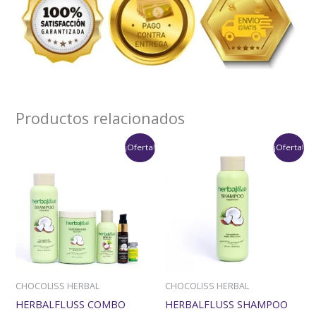
Productos relacionados
El
El
Rango
¡Oferta!
¡Oferta!
precio
precio
de
original
actual
precios:
era:
es:
desde
$209,000.
$147,000.
$49,000
hasta
$98,000
CHOCOLISS HERBAL
CHOCOLISS HERBAL
HERBALFLUSS COMBO
HERBALFLUSS SHAMPOO