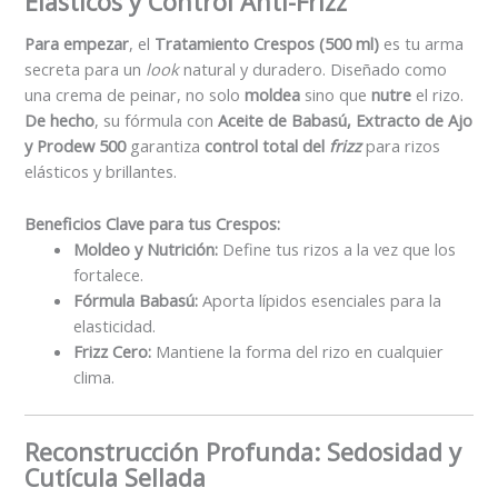
Elásticos y Control Anti-Frizz
Para empezar
, el
Tratamiento Crespos (500 ml)
es tu arma
secreta para un
look
natural y duradero. Diseñado como
una crema de peinar, no solo
moldea
sino que
nutre
el rizo.
De hecho
, su fórmula con
Aceite de Babasú, Extracto de Ajo
y Prodew 500
garantiza
control total del
frizz
para rizos
elásticos y brillantes.
Beneficios Clave para tus Crespos:
Moldeo y Nutrición:
Define tus rizos a la vez que los
fortalece.
Fórmula Babasú:
Aporta lípidos esenciales para la
elasticidad.
Frizz Cero:
Mantiene la forma del rizo en cualquier
clima.
Reconstrucción Profunda: Sedosidad y
Cutícula Sellada