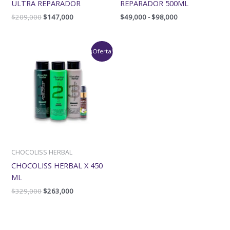
ULTRA REPARADOR
REPARADOR 500ML
$
209,000
$
147,000
$
49,000
-
$
98,000
El
El
¡Oferta!
precio
precio
original
actual
era:
es:
$329,000.
$263,000.
CHOCOLISS HERBAL
CHOCOLISS HERBAL X 450
ML
$
329,000
$
263,000