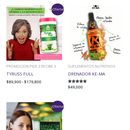
Rango
¡Oferta!
de
precios:
desde
$89,900
hasta
$179,800
PROMOCION PIDE 2 RECIBE 3
SUPLEMENTOS NUTRITIVOS
TYRUSS FULL
DRENADOR KE-MA
$
89,900
-
$
179,800
Valorado
$
49,000
con
4.67
de 5
Rango
¡Oferta!
de
precios:
desde
$99,900
hasta