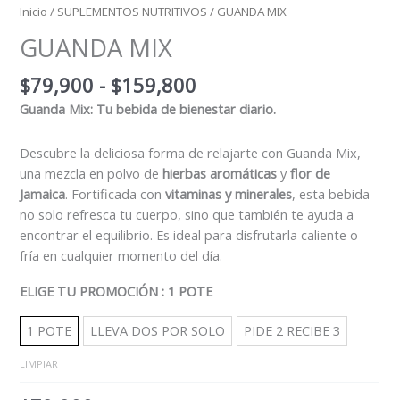
Inicio
/
SUPLEMENTOS NUTRITIVOS
/ GUANDA MIX
GUANDA MIX
$
79,900
-
$
159,800
Guanda Mix: Tu bebida de bienestar diario.
Descubre la deliciosa forma de relajarte con Guanda Mix,
una mezcla en polvo de
hierbas aromáticas
y
flor de
Jamaica
. Fortificada con
vitaminas y minerales
, esta bebida
no solo refresca tu cuerpo, sino que también te ayuda a
encontrar el equilibrio. Es ideal para disfrutarla caliente o
fría en cualquier momento del día.
ELIGE TU PROMOCIÓN
: 1 POTE
1 POTE
LLEVA DOS POR SOLO
PIDE 2 RECIBE 3
LIMPIAR