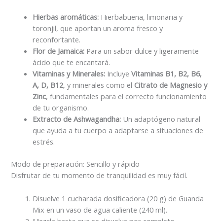
Hierbas aromáticas:
Hierbabuena, limonaria y
toronjil, que aportan un aroma fresco y
reconfortante.
Flor de Jamaica:
Para un sabor dulce y ligeramente
ácido que te encantará.
Vitaminas y Minerales:
Incluye
Vitaminas B1, B2, B6,
A, D, B12
, y minerales como el
Citrato de Magnesio y
Zinc
, fundamentales para el correcto funcionamiento
de tu organismo.
Extracto de Ashwagandha:
Un adaptógeno natural
que ayuda a tu cuerpo a adaptarse a situaciones de
estrés.
Modo de preparación: Sencillo y rápido
Disfrutar de tu momento de tranquilidad es muy fácil.
Disuelve 1 cucharada dosificadora (20 g) de Guanda
Mix en un vaso de agua caliente (240 ml).
Mezcla hasta que se disuelva por completo.