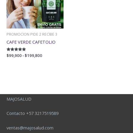
$199,800
PROMOCION PIDE 2 RECIBE 3
CAFE VERDE CAFETOLIO
Valorado
$
99,900
-
$
199,800
con
5.00
de 5
MAJOSALUD
Contacto +57 3217519589
ventas@majosalud.com