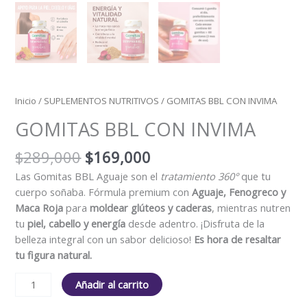
Inicio
/
SUPLEMENTOS NUTRITIVOS
/ GOMITAS BBL CON INVIMA
GOMITAS BBL CON INVIMA
$
289,000
$
169,000
Las Gomitas BBL Aguaje son el
tratamiento 360°
que tu
cuerpo soñaba. Fórmula premium con
Aguaje, Fenogreco y
Maca Roja
para
moldear glúteos y caderas
, mientras nutren
tu
piel, cabello y energía
desde adentro. ¡Disfruta de la
belleza integral con un sabor delicioso!
Es hora de resaltar
tu figura natural.
Añadir al carrito