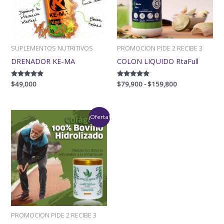
SUPLEMENTOS NUTRITIVOS
PROMOCION PIDE 2 RECIBE 3
DRENADOR KE-MA
COLON LIQUIDO RtaFull
Valorado
$
49,000
Valorado
$
79,900
-
$
159,800
con
con
4.67
5.00
de 5
de 5
Rango
¡Oferta!
de
precios:
desde
$85,000
hasta
$170,000
PROMOCION PIDE 2 RECIBE 3