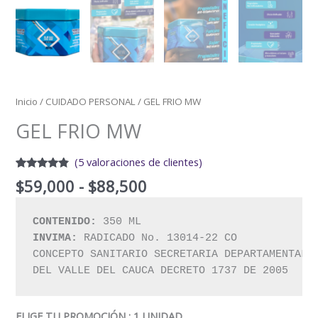
Inicio
/
CUIDADO PERSONAL
/ GEL FRIO MW
GEL FRIO MW
(
5
valoraciones de clientes)
Valorado
5
$
59,000
-
$
88,500
con
4.60
de 5 en
base a
valoraciones
CONTENIDO:
de
clientes
INVIMA:
 RADICADO No. 13014-22 CO

CONCEPTO SANITARIO SECRETARIA DEPARTAMENTAL 

DEL VALLE DEL CAUCA DECRETO 1737 DE 2005
ELIGE TU PROMOCIÓN
: 1 UNIDAD