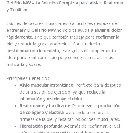
Gel Frío MW – La Solución Completa para Aliviar, Reafirmar
y Tonificar
¿Sufres de dolores musculares o articulares después de
entrenar? El
Gel Frío MW
no solo te ayuda a
aliviar el dolor
rápidamente
, sino que también trabaja para
reafirmar la
piel
y reducir la grasa abdominal. Con su
efecto
desinflamatorio inmediato
, este gel es el complemento
ideal para tonificar el cuerpo y conseguir una piel más
unificada y suave.
Principales Beneficios:
Alivio muscular instantáneo
: Perfecto para después
de una sesión de ejercicio, ya que
reduce la
inflamación
y
disminuye el dolor
.
Reafirmante y tonificante
: Promueve la
producción
de colágeno y elastina
, ayudando a mejorar la
firmeza de la piel y resaltar los bordes musculares.
Hidratación profunda
: Además de reafirmar, el Gel
Frío MW
hidrata y suaviza
la piel, logrando un