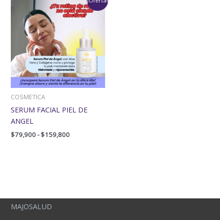
¡Oferta!
de
precios:
desde
$79,900
hasta
$159,800
COSMETICA
SERUM FACIAL PIEL DE
ANGEL
$
79,900
-
$
159,800
MAJOSALUD