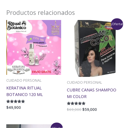
Productos relacionados
El
El
¡Oferta!
precio
precio
original
actual
era:
es:
$69,000.
$59,000.
CUIDADO PERSONAL
CUIDADO PERSONAL
KERATINA RITUAL
CUBRE CANAS SHAMPOO
BOTANICO 120 ML
MI COLOR
Valorado
$
49,900
Valorado
$
69,000
$
59,000
con
con
4.80
5.00
de 5
de 5
Rango