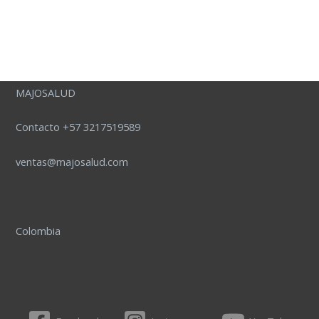
MAJOSALUD
Contacto +57 3217519589
ventas@majosalud.com
Colombia