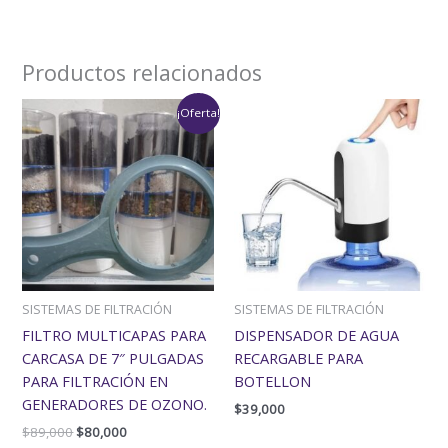
Productos relacionados
El
El
¡Oferta!
precio
precio
original
actual
era:
es:
$89,000.
$80,000.
SISTEMAS DE FILTRACIÓN
SISTEMAS DE FILTRACIÓN
FILTRO MULTICAPAS PARA
DISPENSADOR DE AGUA
CARCASA DE 7″ PULGADAS
RECARGABLE PARA
PARA FILTRACIÓN EN
BOTELLON
GENERADORES DE OZONO.
$
39,000
$
89,000
$
80,000