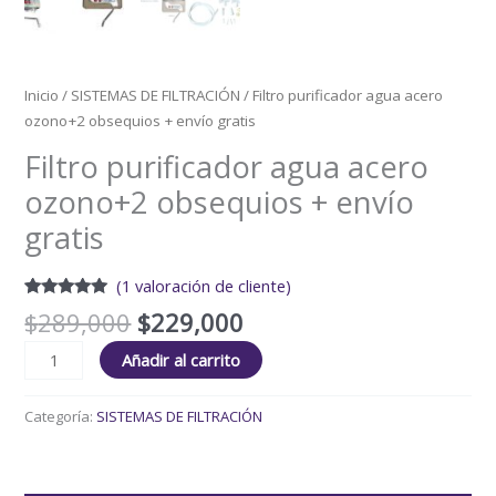
Inicio
/
SISTEMAS DE FILTRACIÓN
/ Filtro purificador agua acero
ozono+2 obsequios + envío gratis
Filtro purificador agua acero
ozono+2 obsequios + envío
gratis
(
1
valoración de cliente)
Valorado
1
$
289,000
$
229,000
con
5.00
de
5 en base
a
valoración
Añadir al carrito
de un
cliente
Categoría:
SISTEMAS DE FILTRACIÓN