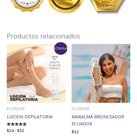
Productos relacionados
Rango
¡Oferta!
de
precios:
desde
$26
hasta
$52
ECUADOR
ECUADOR
LOCION DEPILATORIA
MARALMA BRONCEADOR
ECUADOR
Valorado
$
26
-
$
52
$
32
con