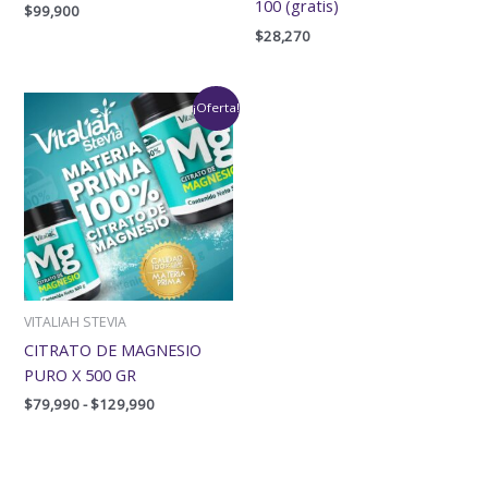
100 (gratis)
$
99,900
$
28,270
Rango
¡Oferta!
de
precios:
desde
$79,990
hasta
$129,990
VITALIAH STEVIA
CITRATO DE MAGNESIO
PURO X 500 GR
$
79,990
-
$
129,990