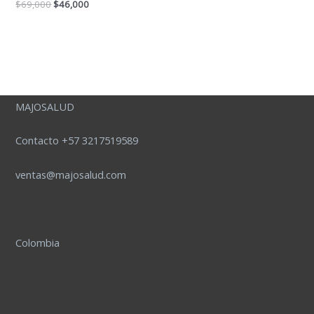
$
69,000
$
46,000
MAJOSALUD
Contacto +57 3217519589
ventas@majosalud.com
Colombia