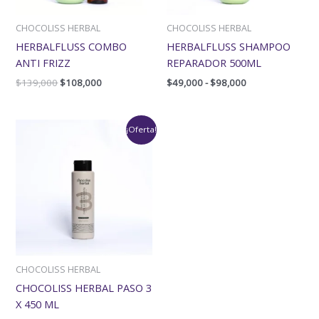
CHOCOLISS HERBAL
CHOCOLISS HERBAL
HERBALFLUSS COMBO
HERBALFLUSS SHAMPOO
ANTI FRIZZ
REPARADOR 500ML
$
139,000
$
108,000
$
49,000
-
$
98,000
El
El
¡Oferta!
precio
precio
original
actual
era:
es:
$69,000.
$46,000.
CHOCOLISS HERBAL
CHOCOLISS HERBAL PASO 3
X 450 ML