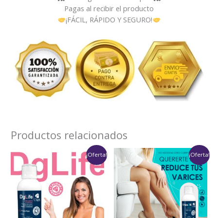
Pagas al recibir el producto
¡FÁCIL, RÁPIDO Y SEGURO!
Productos relacionados
Rango
Rango
¡Oferta!
¡Oferta!
de
de
precios:
precios:
desde
desde
$75,900
$75,900
hasta
hasta
$151,800
$151,800