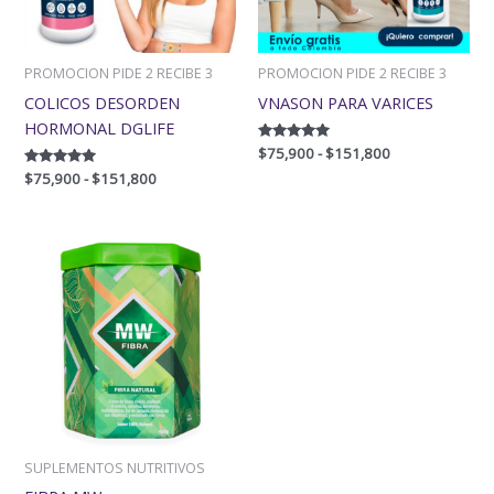
PROMOCION PIDE 2 RECIBE 3
PROMOCION PIDE 2 RECIBE 3
COLICOS DESORDEN
VNASON PARA VARICES
HORMONAL DGLIFE
Valorado
$
75,900
-
$
151,800
con
Valorado
$
75,900
-
$
151,800
5.00
con
de 5
5.00
de 5
SUPLEMENTOS NUTRITIVOS