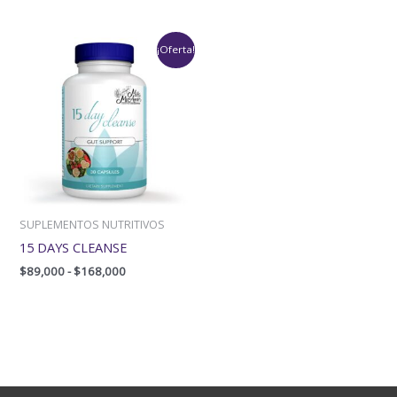
4.80
4.60
de 5
de 5
Rango
¡Oferta!
de
precios:
desde
$89,000
hasta
$168,000
SUPLEMENTOS NUTRITIVOS
15 DAYS CLEANSE
$
89,000
-
$
168,000