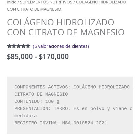
Inicio
/
SUPLEMENTOS NUTRITIVOS
/ COLÁGENO HIDROLIZADO
CON CITRATO DE MAGNESIO
COLÁGENO HIDROLIZADO
CON CITRATO DE MAGNESIO
(
5
valoraciones de clientes)
Valorado
5
$
85,000
-
$
170,000
con
5.00
de
5 en base
a
valoraciones
de clientes
COMPONENTES ACTIVOS: COLÁGENO HIDROLIZADO CON
CITRATO DE MAGNESIO

CONTENIDO: 180 g

PRESENTACIÓN: TARRO. Es en polvo y viene con 
medidora

REGISTRO INVIMA: NSA-0010524-2021