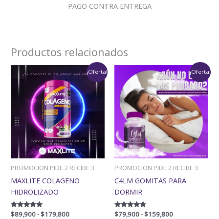
PAGO CONTRA ENTREGA
Productos relacionados
Rango
Rango
¡Oferta!
¡Oferta!
de
de
precios:
precios:
desde
desde
$89,900
$79,900
hasta
hasta
$179,800
$159,800
PROMOCION PIDE 2 RECIBE 3
PROMOCION PIDE 2 RECIBE 3
MAXLITE COLAGENO
C4LM GOMITAS PARA
HIDROLIZADO
DORMIR
Valorado
$
89,900
-
$
179,800
Valorado
$
79,900
-
$
159,800
con
con