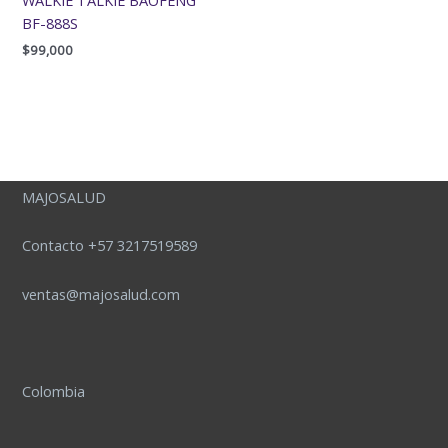
WALKIE TALKIE BAOFENG
BF-888S
$
99,000
MAJOSALUD
Contacto +57 3217519589
ventas@majosalud.com
Colombia