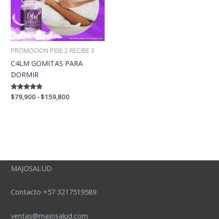
$159,800
PROMOCION PIDE 2 RECIBE 3
C4LM GOMITAS PARA
DORMIR
Valorado
$
79,900
-
$
159,800
con
4.60
de 5
MAJOSALUD
Contacto +57 3217519589
ventas@majosalud.com