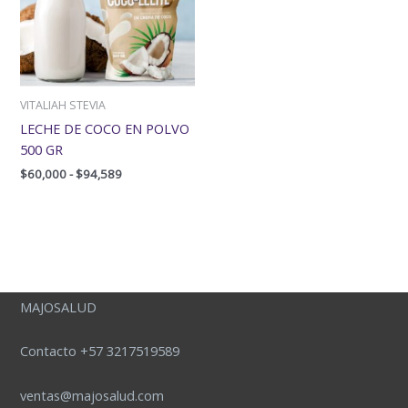
$94,589
VITALIAH STEVIA
LECHE DE COCO EN POLVO
500 GR
$
60,000
-
$
94,589
MAJOSALUD
Contacto +57 3217519589
ventas@majosalud.com