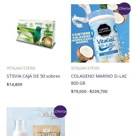
Rango
¡Oferta!
de
precios:
desde
$79,000
hasta
$209,700
VITALIAH STEVIA
VITALIAH STEVIA
STEVIA CAJA DE 50 sobres
COLAGENO MARINO D-LAC
800 GR
$
14,809
$
79,000
-
$
209,700
Rango
¡Oferta!
de
precios:
desde
$60,000
hasta