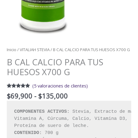
Inicio
/
VITALIAH STEVIA
/ B CAL CALCIO PARA TUS HUESOS X700 G
B CAL CALCIO PARA TUS
HUESOS X700 G
(
5
valoraciones de clientes)
Valorado
5
$
69,900
-
$
135,000
con
5.00
de
5 en base
a
valoraciones
COMPONENTES ACTIVOS:
 Stevia, Extracto de malt
de clientes
Vitamina A, Cúrcuma, Calcio, Vitamina D3, 

CONTENIDO: