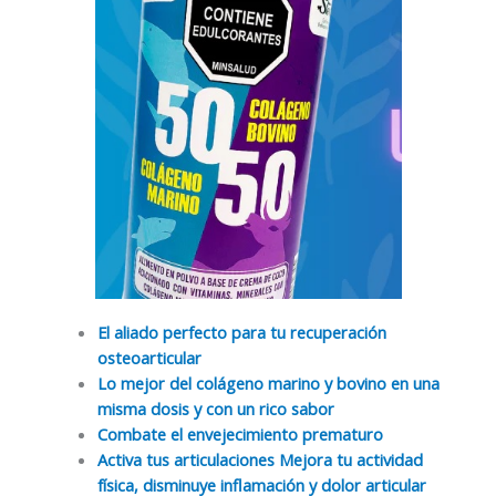
El aliado perfecto para tu recuperación
osteoarticular
Lo mejor del colágeno marino y bovino en una
misma dosis y con un rico sabor
Combate el envejecimiento prematuro
Activa tus articulaciones Mejora tu actividad
física, disminuye inflamación y dolor articular