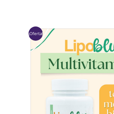
Ir
al
contenido
¡Oferta!